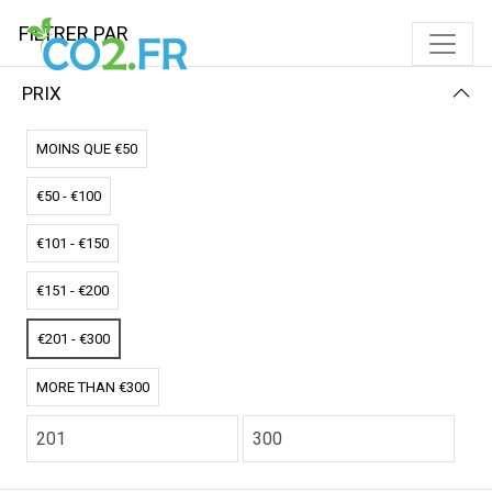
FILTRER PAR
PRIX
Accueil
Coussins chauffant
Double coussin solaire
DOUBLE COUSSIN SOLAIRE
MOINS QUE €50
€50 - €100
FILTRER PAR
PRIX (BAS - HAUT)
€101 - €150
Aucun résultat
€151 - €200
Nous n'avons pas trouvé de correspondance pour ces
filtres.
€201 - €300
Veuillez essayer un autre choix.
MORE THAN €300