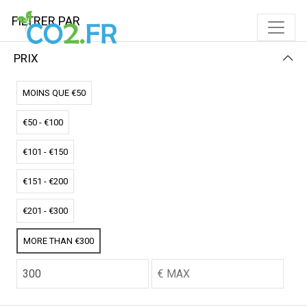
FILTRER PAR
PRIX
Accueil
Coussins chauffant
COUSSINS CHAUFFANT
MOINS QUE €50
€50 - €100
FILTRER PAR
NAME (Z-A)
€101 - €150
Aucun résultat
€151 - €200
Nous n'avons pas trouvé de correspondance pour ces
filtres.
€201 - €300
Veuillez essayer un autre choix.
MORE THAN €300