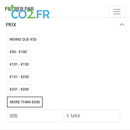
FILTRER PAR
PRIX
Accueil
Coussins chauffant
COUSSINS CHAUFFANT
MOINS QUE €50
€50 - €100
FILTRER PAR
PRIX (BAS - HAUT)
€101 - €150
Aucun résultat
€151 - €200
Nous n'avons pas trouvé de correspondance pour ces
filtres.
€201 - €300
Veuillez essayer un autre choix.
MORE THAN €300